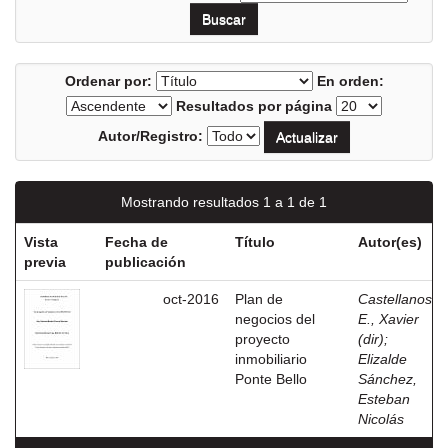
Ordenar por:
En orden:
Resultados por página
Autor/Registro:
Mostrando resultados 1 a 1 de 1
Vista
Fecha de
Título
Autor(es)
previa
publicación
oct-2016
Plan de
Castellanos
negocios del
E., Xavier
proyecto
(dir)
;
inmobiliario
Elizalde
Ponte Bello
Sánchez,
Esteban
Nicolás