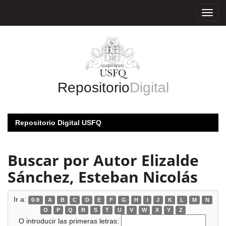
Skip
navigation
Repositorio
Digital
Repositorio Digital USFQ
Buscar por Autor Elizalde
Sánchez, Esteban Nicolás
Ir a:
0-9
A
B
C
D
E
F
G
H
I
J
K
L
M
N
O
P
Q
R
S
T
U
V
W
X
Y
Z
O introducir las primeras letras: