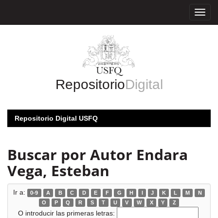
Skip
navigation
Repositorio
Digital
Repositorio Digital USFQ
Buscar por Autor Endara
Vega, Esteban
Ir a:
0-9
A
B
C
D
E
F
G
H
I
J
K
L
M
N
O
P
Q
R
S
T
U
V
W
X
Y
Z
O introducir las primeras letras: