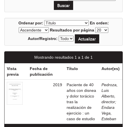
Ordenar por:
En orden:
Resultados por página
Autor/Registro:
Mostrando resultados 1 a 1 de 1
Vista
Fecha de
Título
Autor(es)
previa
publicación
2019
Paciente de 40
Pedroza,
años con disnea
Luis
y dolor torácico
Alberto,
tras la
director
;
realización de
Endara
ejercicio : un
Vega,
caso de estudio
Esteban