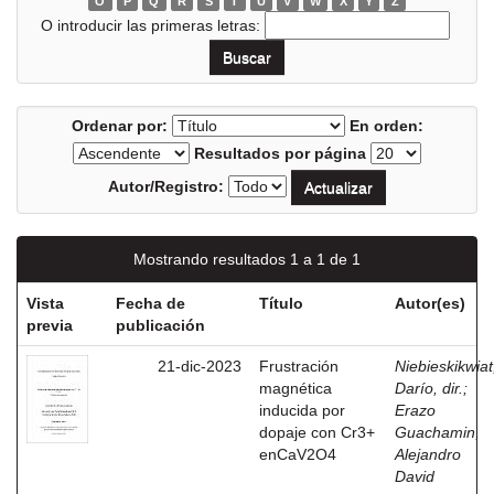
O
P
Q
R
S
T
U
V
W
X
Y
Z
O introducir las primeras letras:
Ordenar por:
En orden:
Resultados por página
Autor/Registro:
Mostrando resultados 1 a 1 de 1
Vista
Fecha de
Título
Autor(es)
previa
publicación
21-dic-2023
Frustración
Niebieskikwiat
magnética
Darío, dir.
;
inducida por
Erazo
dopaje con Cr3+
Guachamin,
enCaV2O4
Alejandro
David