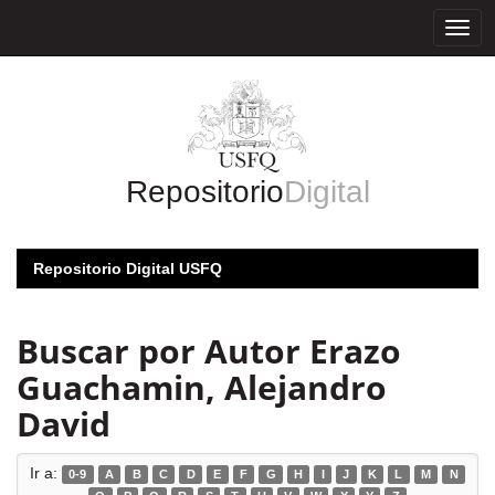
Skip
navigation
Repositorio
Digital
Repositorio Digital USFQ
Buscar por Autor Erazo
Guachamin, Alejandro
David
Ir a:
0-9
A
B
C
D
E
F
G
H
I
J
K
L
M
N