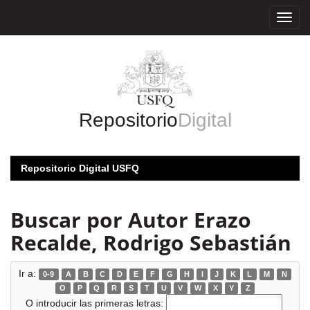
Skip
navigation
Repositorio
Digital
Repositorio Digital USFQ
Buscar por Autor Erazo
Recalde, Rodrigo Sebastián
Ir a:
0-9
A
B
C
D
E
F
G
H
I
J
K
L
M
N
O
P
Q
R
S
T
U
V
W
X
Y
Z
O introducir las primeras letras: