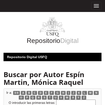
Skip
navigation
Repositorio
Digital
Repositorio Digital USFQ
Buscar por Autor Espín
Martin, Mónica Raquel
Ir a:
0-9
A
B
C
D
E
F
G
H
I
J
K
L
M
N
O
P
Q
R
S
T
U
V
W
X
Y
Z
O introducir las primeras letras: