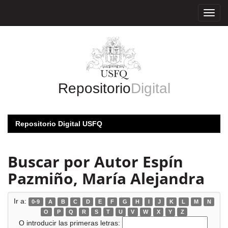
Skip
navigation
Repositorio
Digital
Repositorio Digital USFQ
Buscar por Autor Espín
Pazmiño, María Alejandra
Ir a:
0-9
A
B
C
D
E
F
G
H
I
J
K
L
M
N
O
P
Q
R
S
T
U
V
W
X
Y
Z
O introducir las primeras letras: