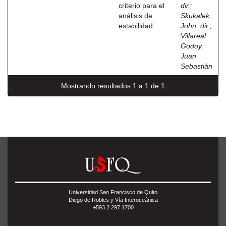
criterio para el
dir.
;
análisis de
Skukalek,
estabilidad
John, dir.
;
Villareal
Godoy,
Juan
Sebastián
Mostrando resultados 1 a 1 de 1
Universidad San Francisco de Quito
Diego de Robles y Vía Interoceánica
+593 2 297 1700