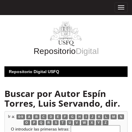
Skip
navigation
Repositorio
Digital
Repositorio Digital USFQ
Buscar por Autor Espín
Torres, Luis Servando, dir.
Ir a:
0-9
A
B
C
D
E
F
G
H
I
J
K
L
M
N
O
P
Q
R
S
T
U
V
W
X
Y
Z
O introducir las primeras letras: