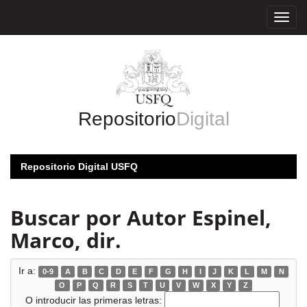
Skip
navigation
Repositorio
Digital
Repositorio Digital USFQ
Buscar por Autor Espinel,
Marco, dir.
Ir a:
0-9
A
B
C
D
E
F
G
H
I
J
K
L
M
N
O
P
Q
R
S
T
U
V
W
X
Y
Z
O introducir las primeras letras: