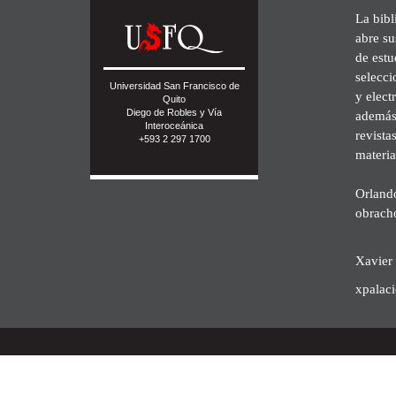
La bibl
abre su
de est
selecci
Universidad San Francisco de
y elect
Quito
Diego de Robles y Vía
además 
Interoceánica
revista
+593 2 297 1700
materia
Orland
obrach
Xavier 
xpalac