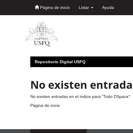
Página de inicio
Listar
Ayuda
Skip
navigation
Repositorio Digital USFQ
No existen entradas
No existen entradas en el índice para "Todo DSpace".
Página de inicio