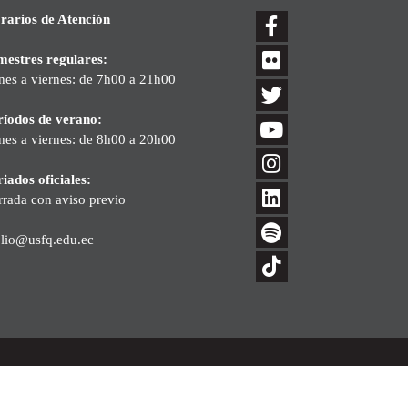
rarios de Atención
mestres regulares:
nes a viernes: de 7h00 a 21h00
ríodos de verano:
nes a viernes: de 8h00 a 20h00
iados oficiales:
rrada con aviso previo
blio@usfq.edu.ec