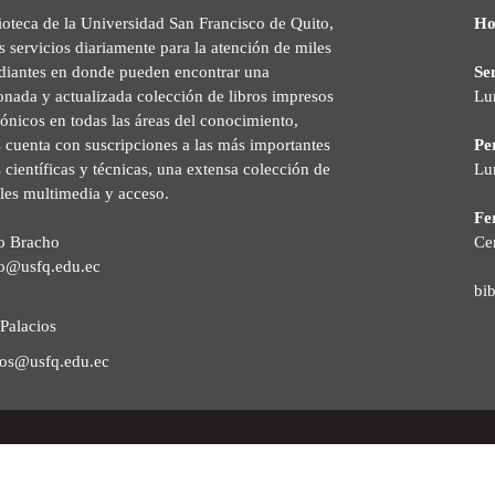
ioteca de la Universidad San Francisco de Quito,
Ho
s servicios diariamente para la atención de miles
udiantes en donde pueden encontrar una
Se
onada y actualizada colección de libros impresos
Lu
rónicos en todas las áreas del conocimiento,
cuenta con suscripciones a las más importantes
Pe
s científicas y técnicas, una extensa colección de
Lu
les multimedia y acceso.
Fer
o Bracho
Ce
o@usfq.edu.ec
bi
Palacios
ios@usfq.edu.ec