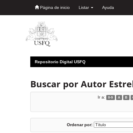
Página de inicio
Listar
Ayuda
Skip
navigation
Repositorio Digital USFQ
Buscar por Autor Estre
Ir a:
0-9
A
B
Ordenar por: