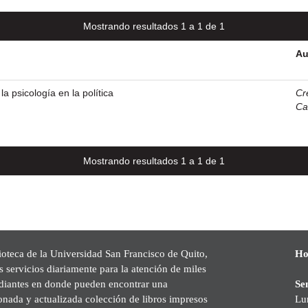
Mostrando resultados 1 a 1 de 1
Au
a psicología en la política
Cr
Ca
Mostrando resultados 1 a 1 de 1
ioteca de la Universidad San Francisco de Quito,
Ho
s servicios diariamente para la atención de miles
udiantes en donde pueden encontrar una
Se
onada y actualizada colección de libros impresos
Lu