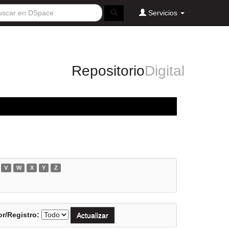
Servicios
Repositorio
Digital
V
W
X
Y
Z
r/Registro: