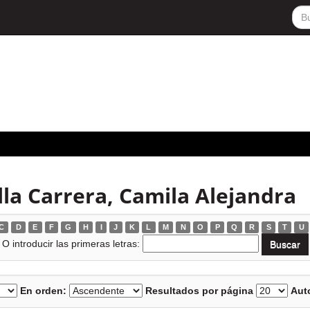
lla Carrera, Camila Alejandra
C
D
E
F
G
H
I
J
K
L
M
N
O
P
Q
R
S
T
U
O introducir las primeras letras:
En orden:
Resultados por página
Auto