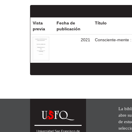
Vista
Fecha de
Título
previa
publicación
2021
Consciente-mente : l
La bibl
abre su
de est
selecci
Universidad San Francisco de