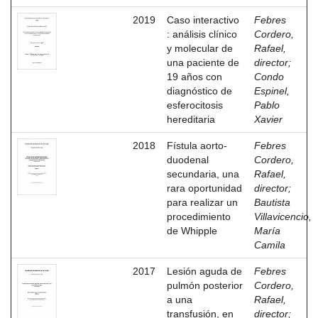
2019
Caso interactivo
Febres
: análisis clínico
Cordero,
y molecular de
Rafael,
una paciente de
director
;
19 años con
Condo
diagnóstico de
Espinel,
esferocitosis
Pablo
hereditaria
Xavier
2018
Fístula aorto-
Febres
duodenal
Cordero,
secundaria, una
Rafael,
rara oportunidad
director
;
para realizar un
Bautista
procedimiento
Villavicencio,
de Whipple
María
Camila
2017
Lesión aguda de
Febres
pulmón posterior
Cordero,
a una
Rafael,
transfusión, en
director
;