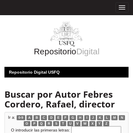
Skip
navigation
Repositorio
Digital
Repositorio Digital USFQ
Buscar por Autor Febres
Cordero, Rafael, director
Ir a:
0-9
A
B
C
D
E
F
G
H
I
J
K
L
M
N
O
P
Q
R
S
T
U
V
W
X
Y
Z
O introducir las primeras letras: