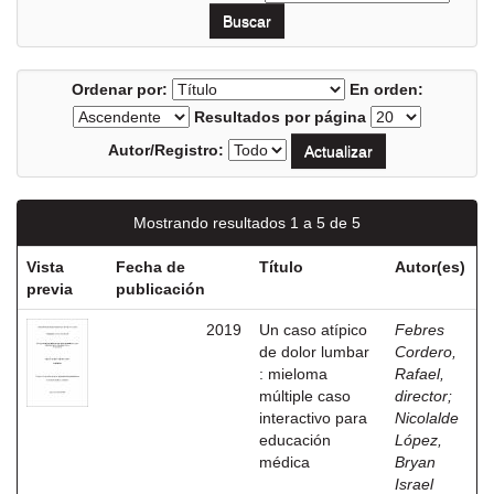
Ordenar por:
En orden:
Resultados por página
Autor/Registro:
Mostrando resultados 1 a 5 de 5
Vista
Fecha de
Título
Autor(es)
previa
publicación
2019
Un caso atípico
Febres
de dolor lumbar
Cordero,
: mieloma
Rafael,
múltiple caso
director
;
interactivo para
Nicolalde
educación
López,
médica
Bryan
Israel