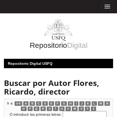
Skip
navigation
Repositorio
Digital
Repositorio Digital USFQ
Buscar por Autor Flores,
Ricardo, director
Ir a:
0-9
A
B
C
D
E
F
G
H
I
J
K
L
M
N
O
P
Q
R
S
T
U
V
W
X
Y
Z
O introducir las primeras letras: