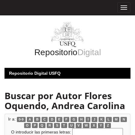
Skip
navigation
Repositorio
Digital
Repositorio Digital USFQ
Buscar por Autor Flores
Oquendo, Andrea Carolina
Ir a:
0-9
A
B
C
D
E
F
G
H
I
J
K
L
M
N
O
P
Q
R
S
T
U
V
W
X
Y
Z
O introducir las primeras letras: