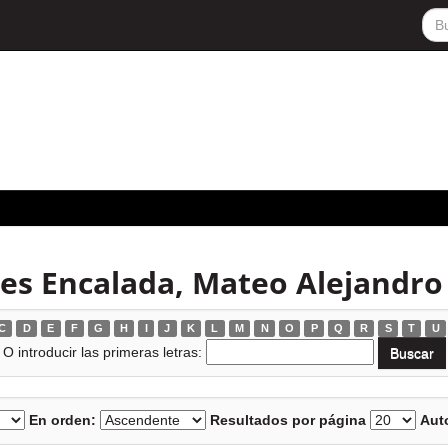
tes Encalada, Mateo Alejandro
C
D
E
F
G
H
I
J
K
L
M
N
O
P
Q
R
S
T
U
O introducir las primeras letras:
En orden:
Resultados por página
Auto