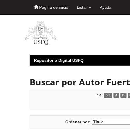
Página de inicio
Listar
Ayuda
Skip
navigation
Repositorio Digital USFQ
Buscar por Autor Fuer
Ir a:
0-9
A
B
Ordenar por: