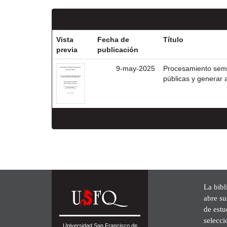
Vista
Fecha de
Título
previa
publicación
9-may-2025
Procesamiento semá
públicas y generar 
La bibl
abre su
de est
selecci
Universidad San Francisco de