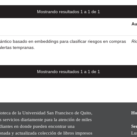
Mostrando resultados 1 a 1 de 1
Au
ntico basado en embeddings para clasificar riesgos en compras
Rio
alertas tempranas.
Mostrando resultados 1 a 1 de 1
ioteca de la Universidad San Francisco de Quito,
Ho
s servicios diariamente para la atención de miles
udiantes en donde pueden encontrar una
Se
onada y actualizada colección de libros impresos
Lu