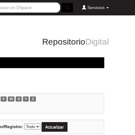
Servicios
Repositorio
Digital
V
W
X
Y
Z
r/Registro: