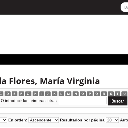
a Flores, María Virginia
C
D
E
F
G
H
I
J
K
L
M
N
O
P
Q
R
S
T
U
O introducir las primeras letras:
En orden:
Resultados por página
Auto