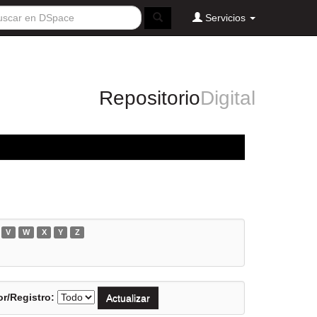
Servicios
Repositorio
Digital
V
W
X
Y
Z
r/Registro: