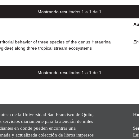
Mostrando resultados 1 a 1 de 1
Au
itorial behavior of three species of the genus Hetaerina
En
gidae) along three tropical stream ecosystems
Mostrando resultados 1 a 1 de 1
ioteca de la Universidad San Francisco de Quito,
Ho
s servicios diariamente para la atención de miles
udiantes en donde pueden encontrar una
Se
onada y actualizada colección de libros impresos
Lu