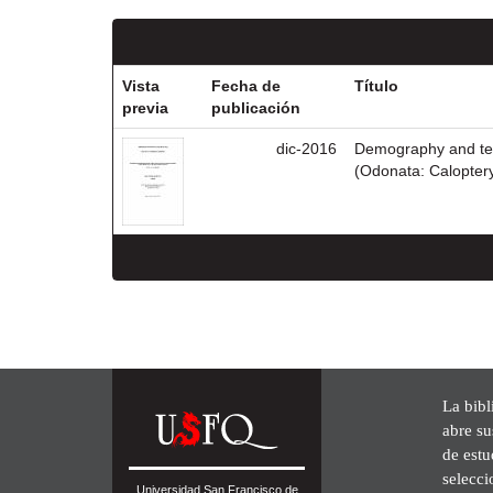
Vista
Fecha de
Título
previa
publicación
dic-2016
Demography and terr
(Odonata: Caloptery
La bibl
abre su
de est
selecci
Universidad San Francisco de