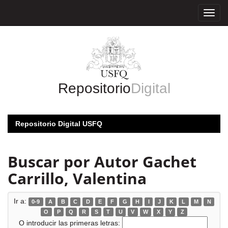
Skip
navigation
Repositorio
Digital
Repositorio Digital USFQ
Buscar por Autor Gachet
Carrillo, Valentina
Ir a:
0-9
A
B
C
D
E
F
G
H
I
J
K
L
M
N
O
P
Q
R
S
T
U
V
W
X
Y
Z
O introducir las primeras letras: