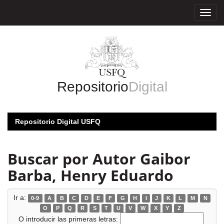
Skip
navigation
Repositorio
Digital
Repositorio Digital USFQ
Buscar por Autor Gaibor
Barba, Henry Eduardo
Ir a:
0-9
A
B
C
D
E
F
G
H
I
J
K
L
M
N
O
P
Q
R
S
T
U
V
W
X
Y
Z
O introducir las primeras letras: