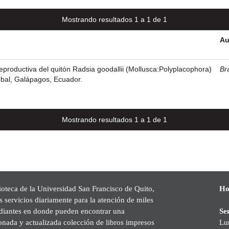
Mostrando resultados 1 a 1 de 1
Au
eproductiva del quitón Radsia goodallii (Mollusca:Polyplacophora)
Bra
tóbal, Galápagos, Ecuador.
Mostrando resultados 1 a 1 de 1
ioteca de la Universidad San Francisco de Quito,
Ho
s servicios diariamente para la atención de miles
udiantes en donde pueden encontrar una
Se
onada y actualizada colección de libros impresos
Lu