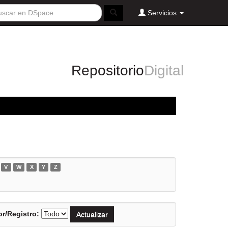
Servicios
Repositorio
Digital
V
W
X
Y
Z
r/Registro: