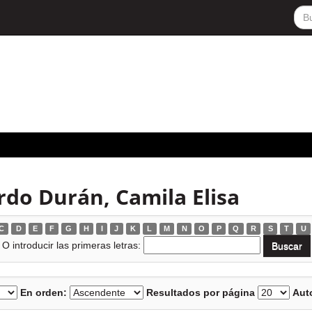
rdo Durán, Camila Elisa
C
D
E
F
G
H
I
J
K
L
M
N
O
P
Q
R
S
T
U
O introducir las primeras letras:
En orden:
Resultados por página
Auto