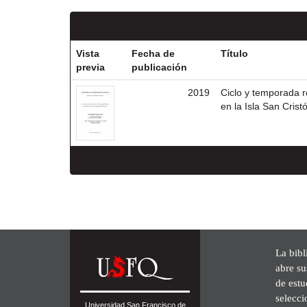
Vista
Fecha de
Título
previa
publicación
2019
Ciclo y temporada r
en la Isla San Cris
La bibl
abre su
de est
selecci
Universidad San Francisco de