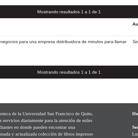
Mostrando resultados 1 a 1 de 1
Au
 negocios para una empresa distribuidora de minutos para llamar
Se
Mostrando resultados 1 a 1 de 1
ioteca de la Universidad San Francisco de Quito,
Ho
s servicios diariamente para la atención de miles
udiantes en donde pueden encontrar una
Se
onada y actualizada colección de libros impresos
Lu