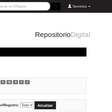
Servicios
Repositorio
Digital
V
W
X
Y
Z
r/Registro: