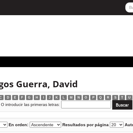
gos Guerra, David
C
D
E
F
G
H
I
J
K
L
M
N
O
P
Q
R
S
T
U
O introducir las primeras letras:
En orden:
Resultados por página
Auto