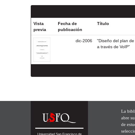
Vista
Fecha de
Título
previa
publicación
dic-2006
"Diseño del plan de
a través de VoIP"
La bibl
abre su
de est
selecci
Universidad San Francisco de