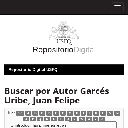
Skip
navigation
Repositorio
Digital
Repositorio Digital USFQ
Buscar por Autor Garcés
Uribe, Juan Felipe
Ir a:
0-9
A
B
C
D
E
F
G
H
I
J
K
L
M
N
O
P
Q
R
S
T
U
V
W
X
Y
Z
O introducir las primeras letras: