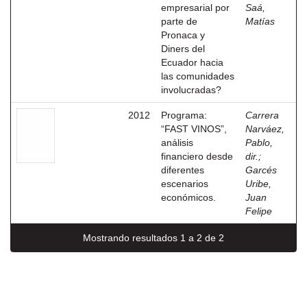
empresarial por
Saá,
parte de
Matías
Pronaca y
Diners del
Ecuador hacia
las comunidades
involucradas?
2012
Programa:
Carrera
“FAST VINOS”,
Narváez,
análisis
Pablo,
financiero desde
dir.
;
diferentes
Garcés
escenarios
Uribe,
económicos.
Juan
Felipe
Mostrando resultados 1 a 2 de 2