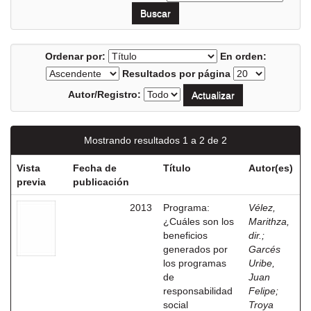
Ordenar por:
En orden:
Resultados por página
Autor/Registro:
Mostrando resultados 1 a 2 de 2
Vista
Fecha de
Título
Autor(es)
previa
publicación
2013
Programa:
Vélez,
¿Cuáles son los
Marithza,
beneficios
dir.
;
generados por
Garcés
los programas
Uribe,
de
Juan
responsabilidad
Felipe
;
social
Troya