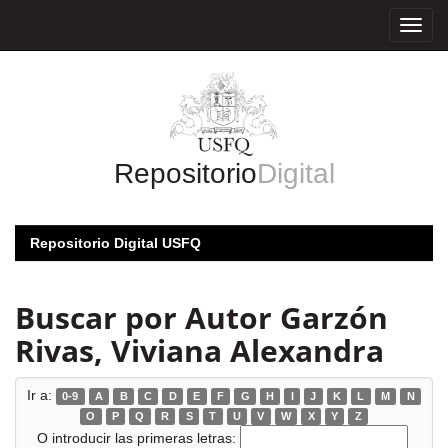
Skip
navigation
Repositorio
Digital
Repositorio Digital USFQ
Buscar por Autor Garzón
Rivas, Viviana Alexandra
Ir a:
0-9
A
B
C
D
E
F
G
H
I
J
K
L
M
N
O
P
Q
R
S
T
U
V
W
X
Y
Z
O introducir las primeras letras: