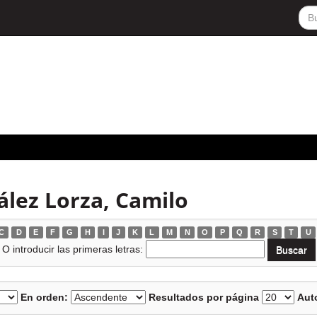
lez Lorza, Camilo
C
D
E
F
G
H
I
J
K
L
M
N
O
P
Q
R
S
T
U
O introducir las primeras letras:
En orden:
Resultados por página
Auto