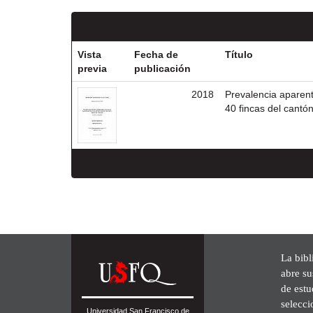
Vista
Fecha de
Título
previa
publicación
2018
Prevalencia aparent
40 fincas del cantó
La bibl
abre su
de est
selecci
Universidad San Francisco de