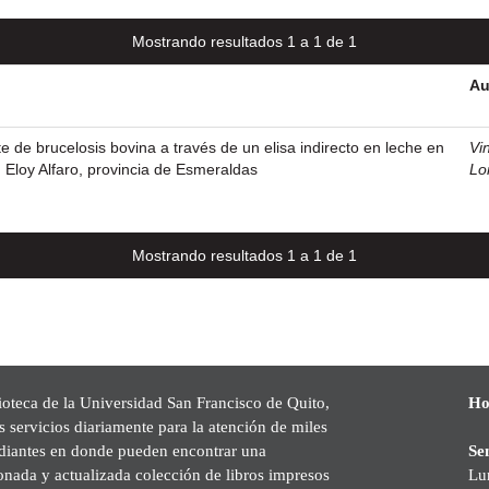
Mostrando resultados 1 a 1 de 1
Au
e de brucelosis bovina a través de un elisa indirecto en leche en
Vi
n Eloy Alfaro, provincia de Esmeraldas
Lo
Mostrando resultados 1 a 1 de 1
ioteca de la Universidad San Francisco de Quito,
Ho
s servicios diariamente para la atención de miles
udiantes en donde pueden encontrar una
Se
onada y actualizada colección de libros impresos
Lu