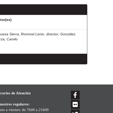
tor(es)
nueza Sierra, Rommel Lenin, director
;
González
rza, Camilo
rarios de Atención
mestres regulares:
nes a viernes: de 7h00 a 21h00