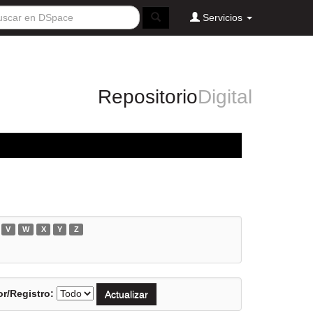
Servicios
Repositorio
Digital
V
W
X
Y
Z
r/Registro: