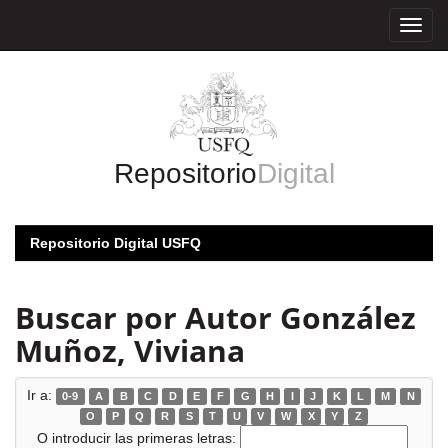
Skip
navigation
Repositorio
Digital
Repositorio Digital USFQ
Buscar por Autor González
Muñoz, Viviana
Ir a:
0-9
A
B
C
D
E
F
G
H
I
J
K
L
M
N
O
P
Q
R
S
T
U
V
W
X
Y
Z
O introducir las primeras letras: