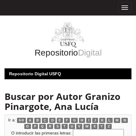
Skip
navigation
Repositorio
Digital
Repositorio Digital USFQ
Buscar por Autor Granizo
Pinargote, Ana Lucía
Ir a:
0-9
A
B
C
D
E
F
G
H
I
J
K
L
M
N
O
P
Q
R
S
T
U
V
W
X
Y
Z
O introducir las primeras letras: