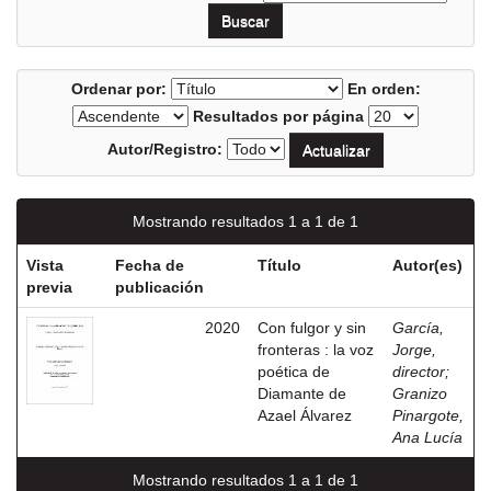
Ordenar por:
En orden:
Resultados por página
Autor/Registro:
Mostrando resultados 1 a 1 de 1
Vista
Fecha de
Título
Autor(es)
previa
publicación
2020
Con fulgor y sin
García,
fronteras : la voz
Jorge,
poética de
director
;
Diamante de
Granizo
Azael Álvarez
Pinargote,
Ana Lucía
Mostrando resultados 1 a 1 de 1