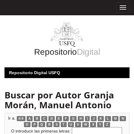
Skip
navigation
Repositorio
Digital
Repositorio Digital USFQ
Buscar por Autor Granja
Morán, Manuel Antonio
Ir a:
0-9
A
B
C
D
E
F
G
H
I
J
K
L
M
N
O
P
Q
R
S
T
U
V
W
X
Y
Z
O introducir las primeras letras: