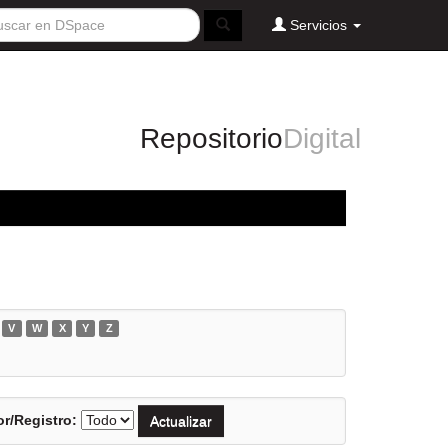
Servicios
Repositorio
Digital
V
W
X
Y
Z
r/Registro: