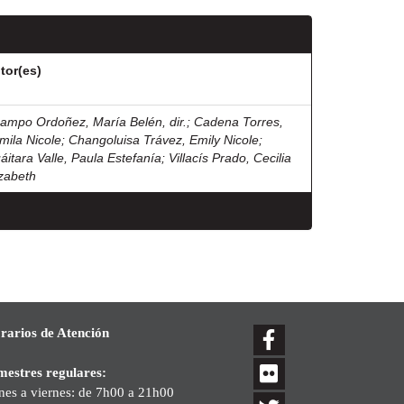
tor(es)
ampo Ordoñez, María Belén, dir.
;
Cadena Torres,
mila Nicole
;
Changoluisa Trávez, Emily Nicole
;
áitara Valle, Paula Estefanía
;
Villacís Prado, Cecilia
izabeth
rarios de Atención
mestres regulares:
nes a viernes: de 7h00 a 21h00