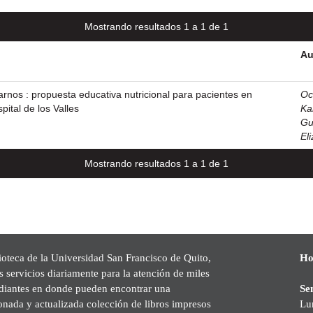
Mostrando resultados 1 a 1 de 1
Au
rnos : propuesta educativa nutricional para pacientes en
Oc
pital de los Valles
Ka
Gu
El
Mostrando resultados 1 a 1 de 1
ioteca de la Universidad San Francisco de Quito,
Ho
s servicios diariamente para la atención de miles
udiantes en donde pueden encontrar una
Se
onada y actualizada colección de libros impresos
Lu