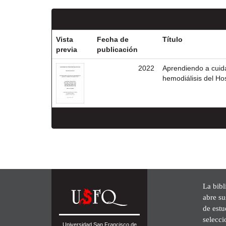
Vista
Fecha de
Título
previa
publicación
2022
Aprendiendo a cuida
hemodiálisis del Hos
La bibl
abre su
de est
selecci
Universidad San Francisco de