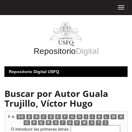
Skip
navigation
Repositorio
Digital
Repositorio Digital USFQ
Buscar por Autor Guala
Trujillo, Víctor Hugo
Ir a:
0-9
A
B
C
D
E
F
G
H
I
J
K
L
M
N
O
P
Q
R
S
T
U
V
W
X
Y
Z
O introducir las primeras letras: