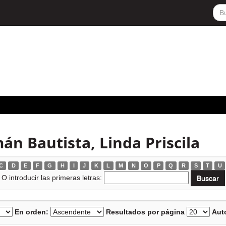
n Bautista, Linda Priscila
C
D
E
F
G
H
I
J
K
L
M
N
O
P
Q
R
S
T
U
O introducir las primeras letras:
En orden:
Resultados por página
Auto