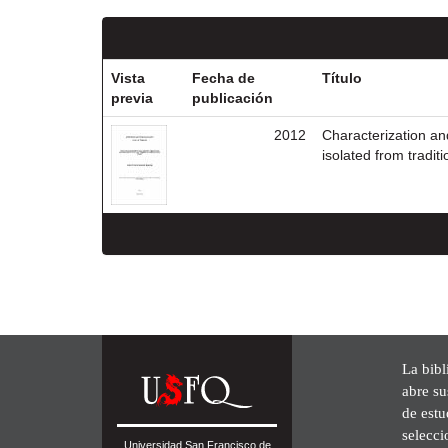
Vista
Fecha de
Título
previa
publicación
2012
Characterization and
isolated from tradi
La bibl
abre su
de est
selecci
Universidad San Francisco de