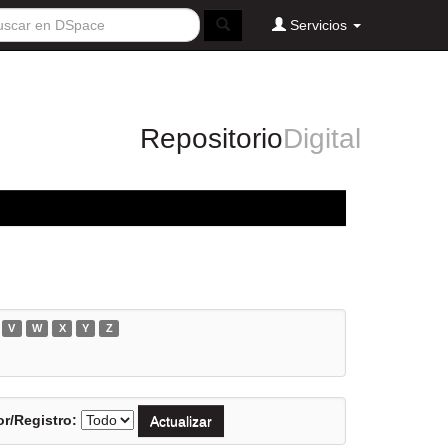
Servicios
Repositorio
Digital
V
W
X
Y
Z
r/Registro: