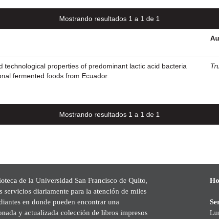
Mostrando resultados 1 a 1 de 1
Au
 technological properties of predominant lactic acid bacteria
Tru
tional fermented foods from Ecuador.
Mostrando resultados 1 a 1 de 1
ioteca de la Universidad San Francisco de Quito,
Ho
s servicios diariamente para la atención de miles
udiantes en donde pueden encontrar una
Se
onada y actualizada colección de libros impresos
Lu