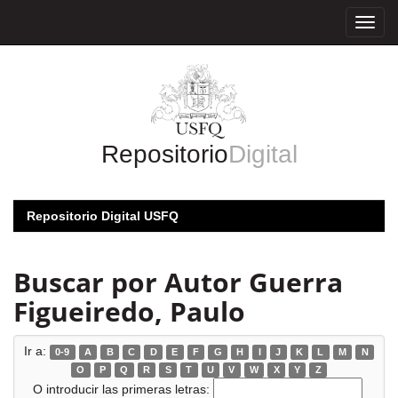
Skip
navigation
Repositorio
Digital
Repositorio Digital USFQ
Buscar por Autor Guerra
Figueiredo, Paulo
Ir a:
0-9
A
B
C
D
E
F
G
H
I
J
K
L
M
N
O
P
Q
R
S
T
U
V
W
X
Y
Z
O introducir las primeras letras: