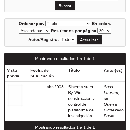
Ordenar por:
En orden:
Resultados por página
Autor/Registro:
Mostrando resultados 1 a 1 de 1
Vista
Fecha de
Título
Autor(es)
previa
publicación
abr-2008
Sistema steer
Sass,
By-Wire :
Laurent,
construcción y
dir.
;
control de
Guerra
plataforma de
Figueiredo,
investigación
Paulo
Mostrando resultados 1 a 1 de 1