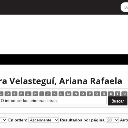
a Velasteguí, Ariana Rafaela
C
D
E
F
G
H
I
J
K
L
M
N
O
P
Q
R
S
T
U
O introducir las primeras letras:
En orden:
Resultados por página
Auto