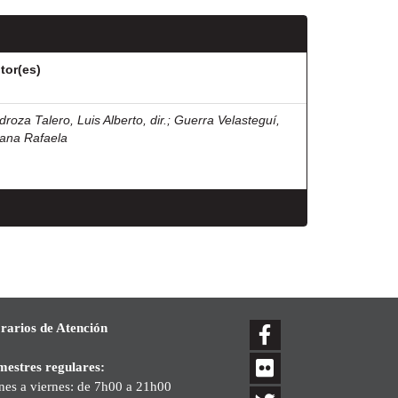
tor(es)
droza Talero, Luis Alberto, dir.
;
Guerra Velasteguí,
iana Rafaela
rarios de Atención
mestres regulares:
nes a viernes: de 7h00 a 21h00