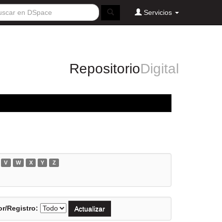
Servicios
Repositorio
Digital
V
W
X
Y
Z
r/Registro: