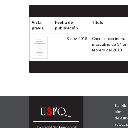
Vista
Fecha de
Título
previa
publicación
6-nov-2019
Caso clínico interac
masculino de 34 año
febrero del 2019
La bibl
abre su
de est
selecci
Universidad San Francisco de