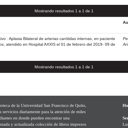
Mostrando resultados 1 a 1 de 1
Au
tivo : Aplasia Bilateral de arterias carótidas internas, en paciente
Pe
s, atendido en Hospital AXXIS el 01 de febrero del 2019- 09 de
Ar
Mostrando resultados 1 a 1 de 1
ioteca de la Universidad San Francisco de Quito,
Ho
s servicios diariamente para la atención de miles
udiantes en donde pueden encontrar una
Se
onada y actualizada colección de libros impresos
Lu