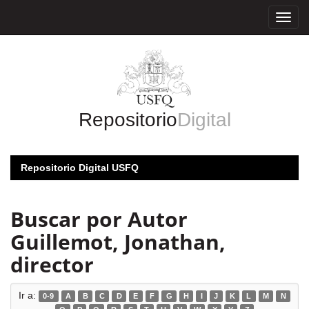
Skip
navigation
Repositorio
Digital
Repositorio Digital USFQ
Buscar por Autor
Guillemot, Jonathan,
director
Ir a:
0-9
A
B
C
D
E
F
G
H
I
J
K
L
M
N