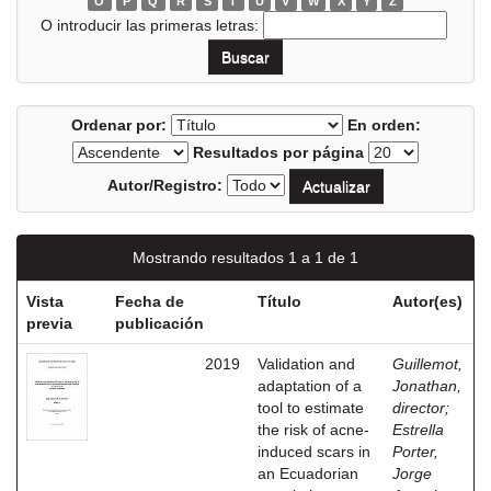
O
P
Q
R
S
T
U
V
W
X
Y
Z
O introducir las primeras letras:
Ordenar por:
En orden:
Resultados por página
Autor/Registro:
Mostrando resultados 1 a 1 de 1
Vista
Fecha de
Título
Autor(es)
previa
publicación
2019
Validation and
Guillemot,
adaptation of a
Jonathan,
tool to estimate
director
;
the risk of acne-
Estrella
induced scars in
Porter,
an Ecuadorian
Jorge