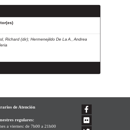
tor(es)
sl, Richard (dir)
;
Hermenejildo De La A., Andrea
leria
rarios de Atención
mestres regulares:
nes a viernes: de 7h00 a 21h00