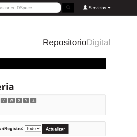
Servicios
Repositorio
Digital
ria
V
W
X
Y
Z
r/Registro: