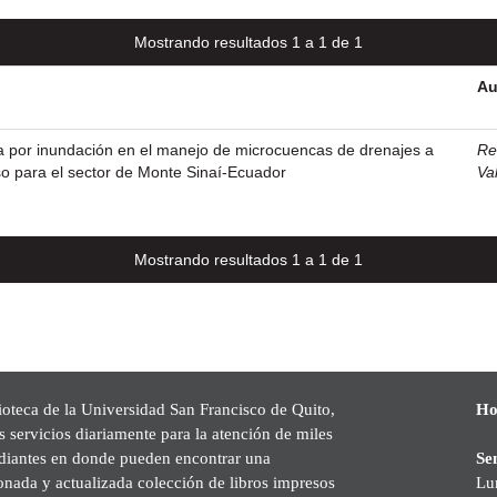
Mostrando resultados 1 a 1 de 1
Au
por inundación en el manejo de microcuencas de drenajes a
Re
o para el sector de Monte Sinaí-Ecuador
Va
Mostrando resultados 1 a 1 de 1
ioteca de la Universidad San Francisco de Quito,
Ho
s servicios diariamente para la atención de miles
udiantes en donde pueden encontrar una
Se
onada y actualizada colección de libros impresos
Lu