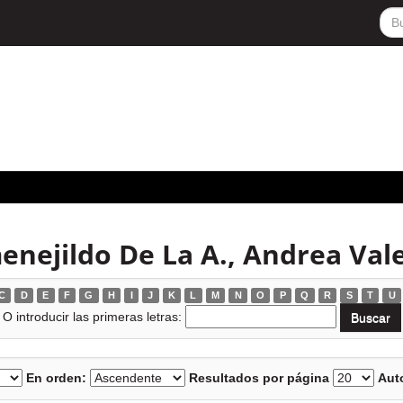
nejildo De La A., Andrea Vale
C
D
E
F
G
H
I
J
K
L
M
N
O
P
Q
R
S
T
U
O introducir las primeras letras:
En orden:
Resultados por página
Auto