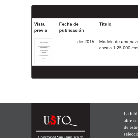
Vista
Fecha de
Título
previa
publicación
dic-2015
Modelo de amenaza 
escala 1:25.000 cas
La bibl
abre su
de est
selecci
Universidad San Francisco de