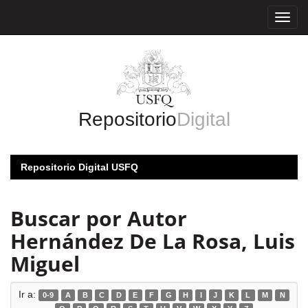
Skip
navigation
Repositorio
Digital
Repositorio Digital USFQ
Buscar por Autor
Hernández De La Rosa, Luis
Miguel
Ir a:
0-9
A
B
C
D
E
F
G
H
I
J
K
L
M
N