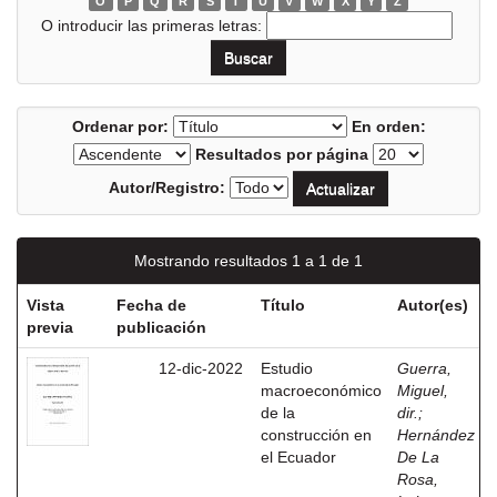
O
P
Q
R
S
T
U
V
W
X
Y
Z
O introducir las primeras letras:
Ordenar por:
En orden:
Resultados por página
Autor/Registro:
Mostrando resultados 1 a 1 de 1
Vista
Fecha de
Título
Autor(es)
previa
publicación
12-dic-2022
Estudio
Guerra,
macroeconómico
Miguel,
de la
dir.
;
construcción en
Hernández
el Ecuador
De La
Rosa,