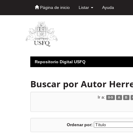
Página de inicio
Listar
Ayuda
Skip
navigation
Repositorio Digital USFQ
Buscar por Autor Herr
Ir a:
0-9
A
B
Ordenar por: