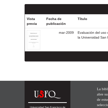
Vista
Fecha de
Título
previa
publicación
mar-2009
Evaluación del uso 
la Universidad San 
La bibl
abre su
de est
selecci
Universidad San Francisco de