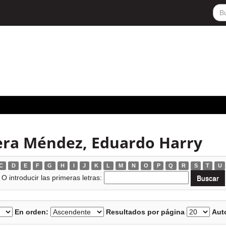
era Méndez, Eduardo Harry
C
D
E
F
G
H
I
J
K
L
M
N
O
P
Q
R
S
T
U
O introducir las primeras letras:
En orden:
Resultados por página
Auto