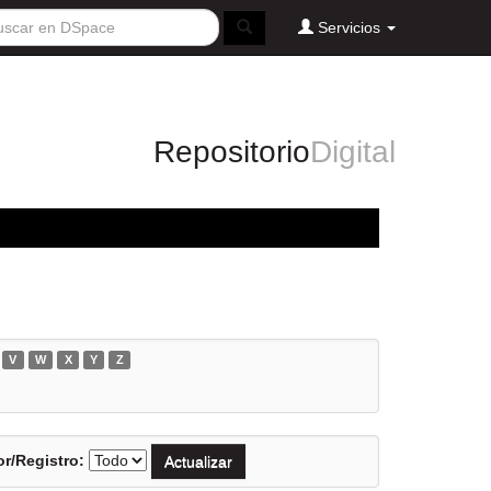
Servicios
Repositorio
Digital
V
W
X
Y
Z
r/Registro: