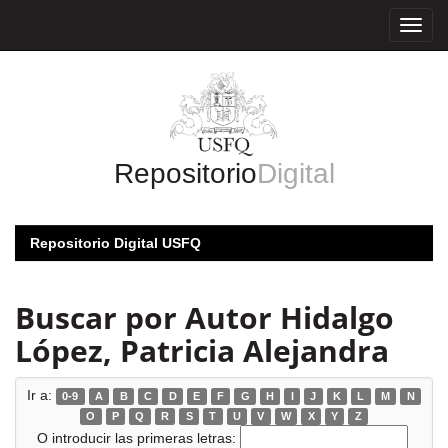
Skip
navigation
Repositorio
Digital
Repositorio Digital USFQ
Buscar por Autor Hidalgo
López, Patricia Alejandra
Ir a:
0-9
A
B
C
D
E
F
G
H
I
J
K
L
M
N
O
P
Q
R
S
T
U
V
W
X
Y
Z
O introducir las primeras letras: