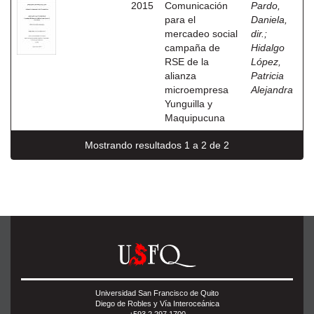
2015
Comunicación
Pardo,
para el
Daniela,
mercadeo social
dir.
;
campaña de
Hidalgo
RSE de la
López,
alianza
Patricia
microempresa
Alejandra
Yunguilla y
Maquipucuna
Mostrando resultados 1 a 2 de 2
Universidad San Francisco de Quito
Diego de Robles y Vía Interoceánica
+593 2 297 1700