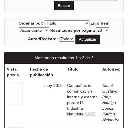
Ordenar por:
En orden:
Resultados por página
Autor/Registro:
Mostrando resultados 1 a 2 de 2
Vista
Fecha de
Título
Autor(es)
previa
publicación
may-2015
Campañas de
Cusot,
comunicación
Gustavo
interna y externa
(dir)
;
para V.R.
Hidalgo
Industria
López,
Naturista S.C.C.
Patricia
Alejandra