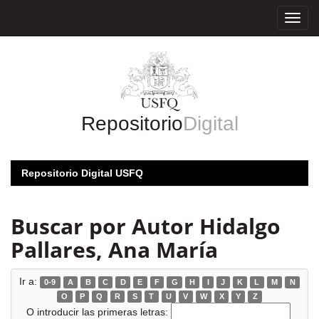
Skip
navigation
Repositorio
Digital
Repositorio Digital USFQ
Buscar por Autor Hidalgo
Pallares, Ana María
Ir a:
0-9
A
B
C
D
E
F
G
H
I
J
K
L
M
N
O
P
Q
R
S
T
U
V
W
X
Y
Z
O introducir las primeras letras: