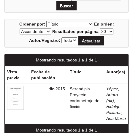
Ordenar por:
En orden:
Resultados por página
Autor/Registro:
Mostrando resultados 1 a 1 de 1
Vista
Fecha de
Título
Autor(es)
previa
publicación
dic-2015
Serendipia
Yépez,
Proyecto
Arturo
cortometraje de
(dir)
;
ficción
Hidalgo
Pallares,
Ana María
Mostrando resultados 1 a 1 de 1