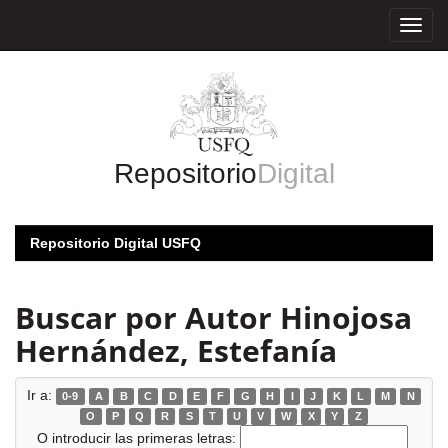
Skip
navigation
Repositorio
Digital
Repositorio Digital USFQ
Buscar por Autor Hinojosa
Hernández, Estefanía
Ir a:
0-9
A
B
C
D
E
F
G
H
I
J
K
L
M
N
O
P
Q
R
S
T
U
V
W
X
Y
Z
O introducir las primeras letras: