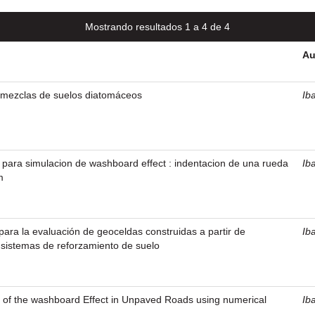
Mostrando resultados 1 a 4 de 4
Au
 mezclas de suelos diatomáceos
Ib
para simulacion de washboard effect : indentacion de una rueda
Ib
m
ara la evaluación de geoceldas construidas a partir de
Ib
sistemas de reforzamiento de suelo
s of the washboard Effect in Unpaved Roads using numerical
Ib