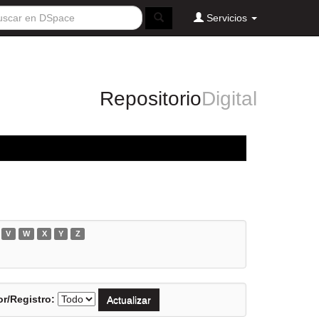
Servicios
Repositorio
Digital
V
W
X
Y
Z
r/Registro: