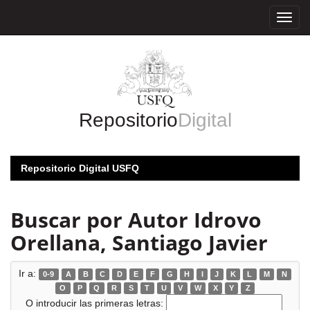
Skip
navigation
Repositorio
Digital
Repositorio Digital USFQ
Buscar por Autor Idrovo
Orellana, Santiago Javier
Ir a:
0-9
A
B
C
D
E
F
G
H
I
J
K
L
M
N
O
P
Q
R
S
T
U
V
W
X
Y
Z
O introducir las primeras letras: