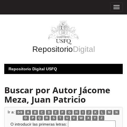
Skip
navigation
Repositorio
Digital
Repositorio Digital USFQ
Buscar por Autor Jácome
Meza, Juan Patricio
Ir a:
0-9
A
B
C
D
E
F
G
H
I
J
K
L
M
N
O
P
Q
R
S
T
U
V
W
X
Y
Z
O introducir las primeras letras: