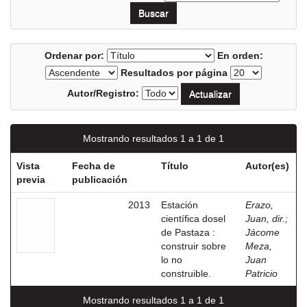
Ordenar por:
En orden:
Resultados por página
Autor/Registro:
Mostrando resultados 1 a 1 de 1
Vista
Fecha de
Título
Autor(es)
previa
publicación
2013
Estación
Erazo,
científica dosel
Juan, dir.
;
de Pastaza :
Jácome
construir sobre
Meza,
lo no
Juan
construible.
Patricio
Mostrando resultados 1 a 1 de 1