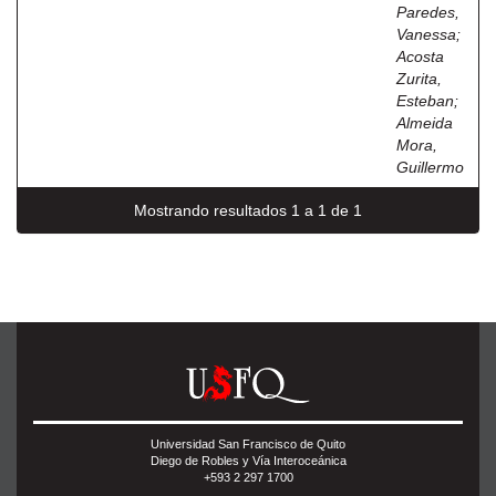
Paredes,
Vanessa
;
Acosta
Zurita,
Esteban
;
Almeida
Mora,
Guillermo
Mostrando resultados 1 a 1 de 1
Universidad San Francisco de Quito
Diego de Robles y Vía Interoceánica
+593 2 297 1700