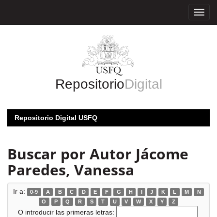
Skip
navigation
Repositorio
Digital
Repositorio Digital USFQ
Buscar por Autor Jácome
Paredes, Vanessa
Ir a:
0-9
A
B
C
D
E
F
G
H
I
J
K
L
M
N
O
P
Q
R
S
T
U
V
W
X
Y
Z
O introducir las primeras letras: