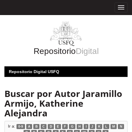
Skip
navigation
Repositorio
Digital
Repositorio Digital USFQ
Buscar por Autor Jaramillo
Armijo, Katherine
Alejandra
Ir a:
0-9
A
B
C
D
E
F
G
H
I
J
K
L
M
N