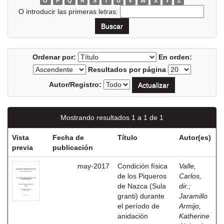
O
P
Q
R
S
T
U
V
W
X
Y
Z
O introducir las primeras letras:
Ordenar por:
En orden:
Resultados por página
Autor/Registro:
Mostrando resultados 1 a 1 de 1
Vista
Fecha de
Título
Autor(es)
previa
publicación
may-2017
Condición física
Valle,
de los Piqueros
Carlos,
de Nazca (Sula
dir.
;
granti) durante
Jaramillo
el período de
Armijo,
anidación
Katherine