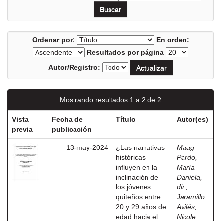
Ordenar por:
En orden:
Resultados por página
Autor/Registro:
Mostrando resultados 1 a 2 de 2
Vista
Fecha de
Título
Autor(es)
previa
publicación
13-may-2024
¿Las narrativas
Maag
históricas
Pardo,
influyen en la
María
inclinación de
Daniela,
los jóvenes
dir.
;
quiteños entre
Jaramillo
20 y 29 años de
Avilés,
edad hacia el
Nicole