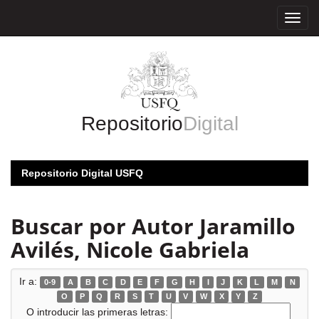
Skip
navigation
Repositorio
Digital
Repositorio Digital USFQ
Buscar por Autor Jaramillo
Avilés, Nicole Gabriela
Ir a:
0-9
A
B
C
D
E
F
G
H
I
J
K
L
M
N
O
P
Q
R
S
T
U
V
W
X
Y
Z
O introducir las primeras letras: