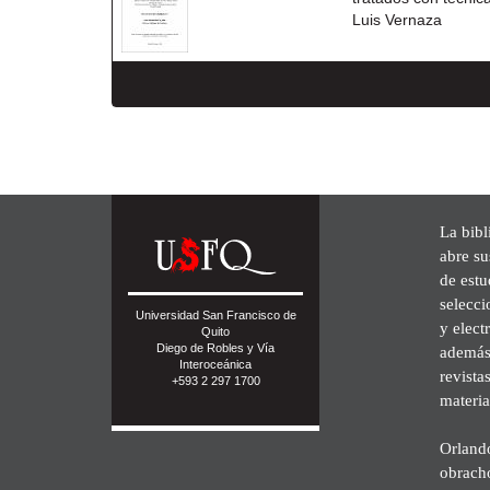
Luis Vernaza
La bibl
abre su
de est
selecci
Universidad San Francisco de
y elect
Quito
Diego de Robles y Vía
además 
Interoceánica
revista
+593 2 297 1700
materia
Orland
obrach