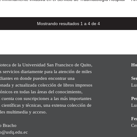
Mostrando resultados 1 a 4 de 4
ioteca de la Universidad San Francisco de Quito,
Ho
s servicios diariamente para la atención de miles
udiantes en donde pueden encontrar una
Se
onada y actualizada colección de libros impresos
Lu
rónicos en todas las áreas del conocimiento,
cuenta con suscripciones a las más importantes
Pe
s científicas y técnicas, una extensa colección de
Lu
les multimedia y acceso.
Fer
o Bracho
Ce
o@usfq.edu.ec