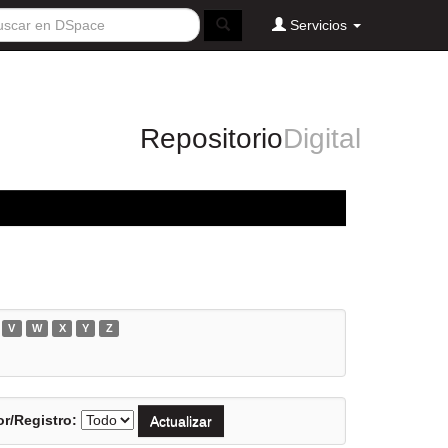
Servicios
Repositorio
Digital
V
W
X
Y
Z
r/Registro: