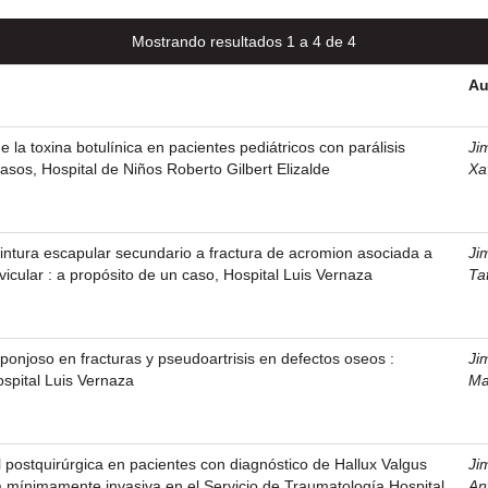
Mostrando resultados 1 a 4 de 4
Au
e la toxina botulínica en pacientes pediátricos con parálisis
Ji
casos, Hospital de Niños Roberto Gilbert Elizalde
Xa
 cintura escapular secundario a fractura de acromion asociada a
Ji
vicular : a propósito de un caso, Hospital Luis Vernaza
Ta
sponjoso en fracturas y pseudoartrisis en defectos oseos :
Ji
ospital Luis Vernaza
Ma
l postquirúrgica en pacientes con diagnóstico de Hallux Valgus
Ji
a mínimamente invasiva en el Servicio de Traumatología Hospital
An