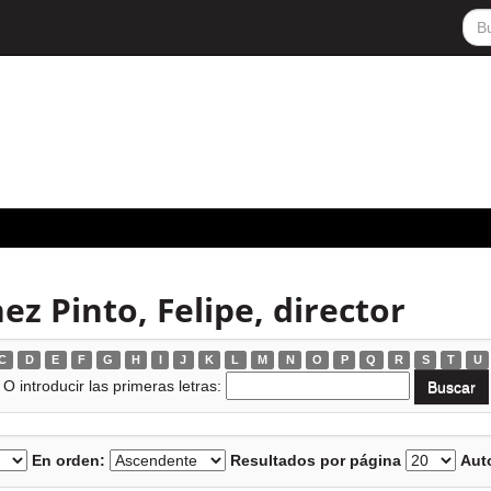
z Pinto, Felipe, director
C
D
E
F
G
H
I
J
K
L
M
N
O
P
Q
R
S
T
U
O introducir las primeras letras:
En orden:
Resultados por página
Auto