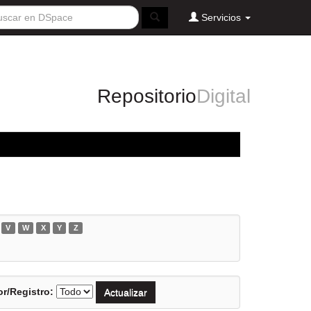
Servicios
Repositorio
Digital
V
W
X
Y
Z
r/Registro: