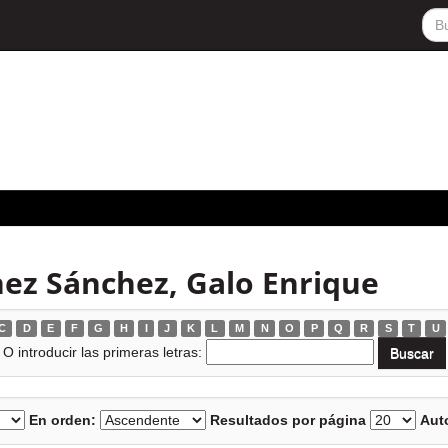
nez Sánchez, Galo Enrique
C
D
E
F
G
H
I
J
K
L
M
N
O
P
Q
R
S
T
U
O introducir las primeras letras:
En orden:
Resultados por página
Auto