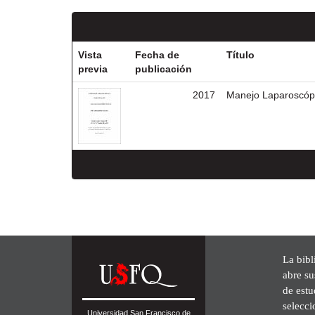
Vista
Fecha de
Título
previa
publicación
2017
Manejo Laparoscópic
La bibl
abre su
de est
selecci
Universidad San Francisco de