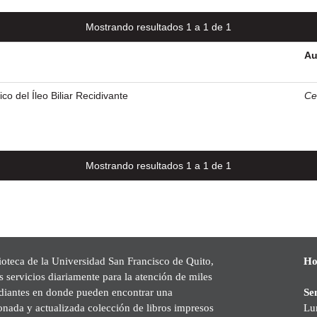
Mostrando resultados 1 a 1 de 1
Au
o del Íleo Biliar Recidivante
Cev
Mostrando resultados 1 a 1 de 1
ioteca de la Universidad San Francisco de Quito,
Ho
s servicios diariamente para la atención de miles
udiantes en donde pueden encontrar una
Se
onada y actualizada colección de libros impresos
Lu