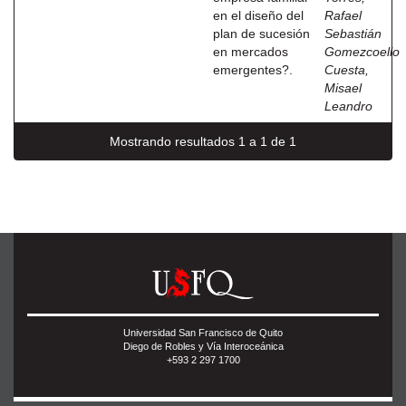
en el diseño del
Rafael
plan de sucesión
Sebastián
en mercados
Gomezcoello
emergentes?.
Cuesta,
Misael
Leandro
Mostrando resultados 1 a 1 de 1
Universidad San Francisco de Quito
Diego de Robles y Vía Interoceánica
+593 2 297 1700