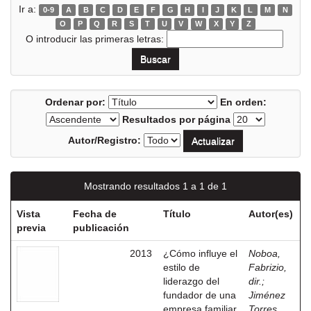
Ir a:
0-9
A
B
C
D
E
F
G
H
I
J
K
L
M
N
O
P
Q
R
S
T
U
V
W
X
Y
Z
O introducir las primeras letras:
Ordenar por:
En orden:
Resultados por página
Autor/Registro:
Mostrando resultados 1 a 1 de 1
Vista
Fecha de
Título
Autor(es)
previa
publicación
2013
¿Cómo influye el
Noboa,
estilo de
Fabrizio,
liderazgo del
dir.
;
fundador de una
Jiménez
empresa familiar
Torres,