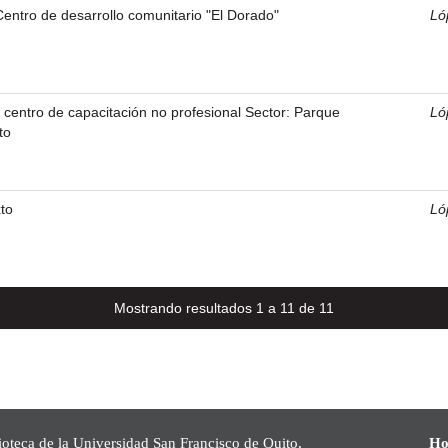
entro de desarrollo comunitario "El Dorado"
Ló
- centro de capacitación no profesional Sector: Parque
Ló
to
to
Ló
Mostrando resultados 1 a 11 de 11
ioteca de la Universidad San Francisco de Quito,
Ho