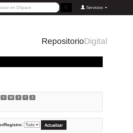
Servicios
Repositorio
Digital
V
W
X
Y
Z
r/Registro: