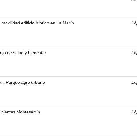
movilidad edificio híbrido en La Marín
Ló
ejo de salud y bienestar
Ló
ial : Parque agro urbano
Ló
 plantas Monteserrín
Ló