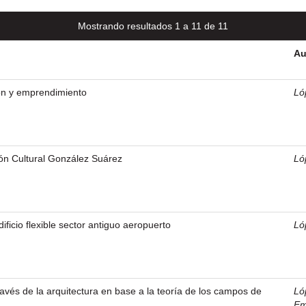
Mostrando resultados 1 a 11 de 11
Au
ón y emprendimiento
Ló
ón Cultural González Suárez
Ló
ficio flexible sector antiguo aeropuerto
Ló
ravés de la arquitectura en base a la teoría de los campos de
Ló
Em