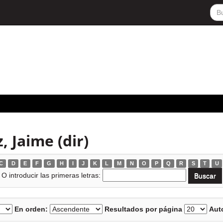
 Jaime (dir)
C
D
E
F
G
H
I
J
K
L
M
N
O
P
Q
R
S
T
U
O introducir las primeras letras:
En orden:
Resultados por página
Auto