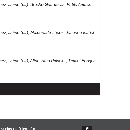
pez, Jaime (dir)
;
Bracho Guarderas, Pablo Andrés
pez, Jaime (dir)
;
Maldonado López, Johanna Isabel
pez, Jaime (dir)
;
Altamirano Palacios, Daniel Enrique
rarios de Atención