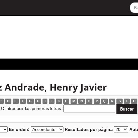
z Andrade, Henry Javier
C
D
E
F
G
H
I
J
K
L
M
N
O
P
Q
R
S
T
U
O introducir las primeras letras:
En orden:
Resultados por página
Auto