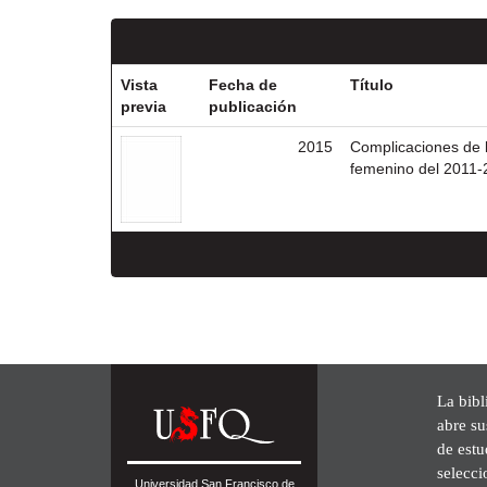
Vista
Fecha de
Título
previa
publicación
2015
Complicaciones de l
femenino del 2011-
La bibl
abre su
de est
selecci
Universidad San Francisco de