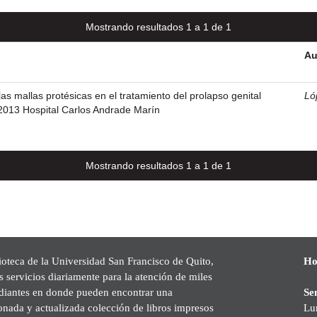
Mostrando resultados 1 a 1 de 1
Au
as mallas protésicas en el tratamiento del prolapso genital
Ló
2013 Hospital Carlos Andrade Marín
Mostrando resultados 1 a 1 de 1
ioteca de la Universidad San Francisco de Quito,
Ho
s servicios diariamente para la atención de miles
udiantes en donde pueden encontrar una
Se
onada y actualizada colección de libros impresos
Lu