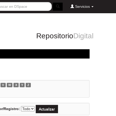
Servicios
Repositorio
Digital
V
W
X
Y
Z
r/Registro: