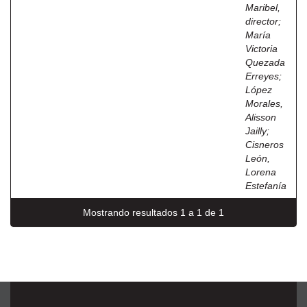
Maribel,
director
;
María
Victoria
Quezada
Erreyes
;
López
Morales,
Alisson
Jailly
;
Cisneros
León,
Lorena
Estefanía
Mostrando resultados 1 a 1 de 1