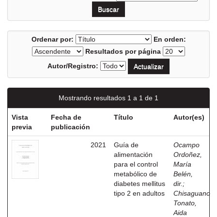
Ordenar por:
En orden:
Resultados por página
Autor/Registro:
Mostrando resultados 1 a 1 de 1
Vista
Fecha de
Título
Autor(es)
previa
publicación
2021
Guía de
Ocampo
alimentación
Ordoñez,
para el control
María
metabólico de
Belén,
diabetes mellitus
dir.
;
tipo 2 en adultos
Chisaguano
Tonato,
Aida