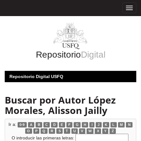
Skip
navigation
Repositorio
Digital
Repositorio Digital USFQ
Buscar por Autor López
Morales, Alisson Jailly
Ir a:
0-9
A
B
C
D
E
F
G
H
I
J
K
L
M
N
O
P
Q
R
S
T
U
V
W
X
Y
Z
O introducir las primeras letras: