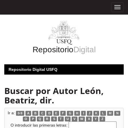
Skip
navigation
Repositorio
Digital
Repositorio Digital USFQ
Buscar por Autor León,
Beatriz, dir.
Ir a:
0-9
A
B
C
D
E
F
G
H
I
J
K
L
M
N
O
P
Q
R
S
T
U
V
W
X
Y
Z
O introducir las primeras letras: